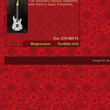
FGN Boundary Odyssey elektromos
Test: mahagóni, habos kőris tetővel (homokfúvott)
Húrok: D'Addario 
gitár. Made in Japan. Puhatokkal.
Nyak: 5-részes juhar és amarant
Szín: Pezsgőa
Fogólap: Macassar ében, 400 mm rádiusszal
Metallic)
Berakás: fehér csepp
Hangszedők: Fishman® Fluence Modern Humbucker
Elektronika: hangerő, hangszín, 3-állású pickup
kapcsoló
Hardware szín: fekete nikkel
Híd: single hardtail, testen átmenő húrokkal
Bundok: 24
Kulcsok: Cort® Staggered Locking
Ára: 270 000 Ft
Húrok: D'Addario® YB EXL 110
Szín: mélylila homokfúvott (EDV - Etched Deep
Violet)
Vintage'52 Hang