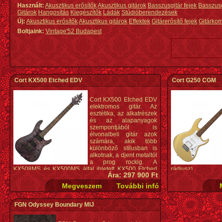
Használt:
Akusztikus erősítők
Akusztikus gitárok
Basszusgitár fejek
Basszus
Gitárok
Hangosítás
Kiegészítők
Ládák
Stúdióberendezések
Új:
Akusztikus erősítők
Akusztikus gitárok
Effektek
Gitárerősítő fejek
Gitárko
Boltjaink:
Vintage'52 Budapest
Cort KX500 Etched EDV
Cort G250 CGM
Cort KX500 Etched EDV
elektromos gitár. Az
esztétika, az alkatrészek
és az alapanyagok
szempontjából is
élvonalbeli gitár azok
számára, akik több
különböző stílusban is
alkotnak, a djent metaltól
a prog rockig. A
KX508MS és KX500MS által ihletett KX500 Etched
rádiusz)
Ára: 297 900 Ft
Black a KX széria új szárnyashajója, hagyományos
Bundok: 22
hathúros kivitelben, a gitárosok körében
Berakás: pontok
sokoldalúságuk miatt egyre népszerűbb Fishman
Hangszedő: Bluebu
Fluence Modern Humbuckerekkel szerelve.
Elektronika: hange
Hardver szín: króm
FGN Odyssey Boundary MIJ
Konstrukció: csavarozott nyak
Híd: 2-pontos trem
Menzúra: 25,5" (648 mm)
Kulcs: Die-cast