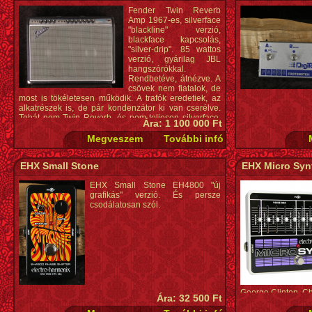
Fender Twin Reverb
Amp 1967-es, silverface
"blackline" verzió,
blackface kapcsolás,
"silver-drip". 85 wattos
verzió, gyárilag JBL
hangszórókkal.
Rendbetéve, átnézve. A
csövek nem fiatalok, de
most is tökéletesen működik. A trafók eredetiek, az
alkatrészek is, de pár kondenzátor ki van cserélve.
Tehát nem Twin Reverb, és nem teljesen silverface,
Ára: 1 100 000 Ft
mert a kapcsolás még blackface.
EHX Small Stone
EHX Micro Syn
EHX Small Stone EH4800 "új
grafikás" verzió. És persze
csodálatosan szól.
George Clinton, Ch
Ára: 32 500 Ft