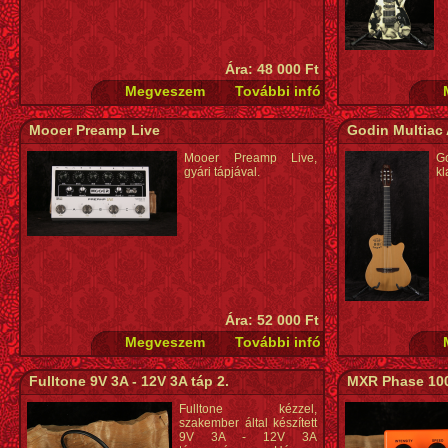
Ára: 48 000 Ft
Mooer Preamp Live
Godin Multiac 
Mooer Preamp Live,
G
gyári tápjával.
kl
Ára: 52 000 Ft
Fulltone 9V 3A - 12V 3A táp 2.
MXR Phase 10
Fulltone kézzel,
szakember által készített
9V 3A - 12V 3A