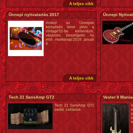
A teljes cikk
Ünnepi nyitvatartás 2017
Ünnepi Nyitvat
Amikor az Ünnepek
környékén lehet jönni a
Vintage'52-be körbenézni,
vásárolni, beszélgetni. Az
első munkanap:2018 január
8.
A teljes cikk
Tech 21 SansAmp GT2
Vester II Mania
Tech 21 SansAmp GT2
V
pedál. Leírással.
e
p
h