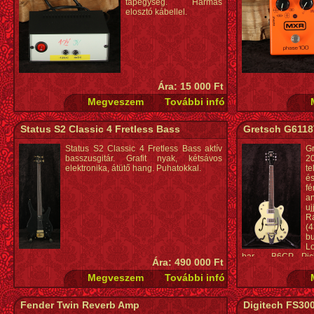
tápegység. Hármas
elosztó kábellel.
Ára: 15 000 Ft
Status S2 Classic 4 Fretless Bass
Gretsch G6118T
Status S2 Classic 4 Fretless Bass aktív
G
basszusgitár. Grafit nyak, kétsávos
2
elektronika, átütő hang. Puhatokkal.
te
é
f
a
u
R
(
b
Lo
bar , B6CP Pick
Ára: 490 000 Ft
Potméterek: 2 x 
háromállású p
hangszínválasztó 
bordó)
Fender Twin Reverb Amp
Digitech FS30