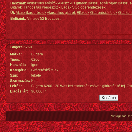
Használt:
Akusztikus erősítők
Akusztikus gitárok
Basszusgitár fejek
Basszus
Gitárok
Hangosítás
Kiegészítők
Ládák
Stúdióberendezések
Új:
Akusztikus erősítők
Akusztikus gitárok
Effektek
Gitárerősítő fejek
Gitárko
Boltjaink:
Vintage'52 Budapest
Bugera 6260
Márka:
Bugera
Tipus:
6260
Használt:
Igen
Kategória:
Gitárerősítő fejek
Szín:
fekete
Származás
:
Kína
Leírás:
Bugera 6260 120 Watt két csatornás csöves gitárerősítő fej. 
Eladási ár:
96 000 Ft
Vintage'52 Hang