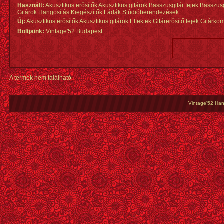
Használt:
Akusztikus erősítők
Akusztikus gitárok
Basszusgitár fejek
Basszus
Gitárok
Hangosítás
Kiegészítők
Ládák
Stúdióberendezések
Új:
Akusztikus erősítők
Akusztikus gitárok
Effektek
Gitárerősítő fejek
Gitárko
Boltjaink:
Vintage'52 Budapest
A termék nem található
Vintage'52 Hang