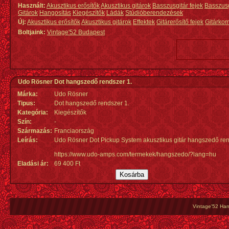
Használt:
Akusztikus erősítők
Akusztikus gitárok
Basszusgitár fejek
Basszus
Gitárok
Hangosítás
Kiegészítők
Ládák
Stúdióberendezések
Új:
Akusztikus erősítők
Akusztikus gitárok
Effektek
Gitárerősítő fejek
Gitárko
Boltjaink:
Vintage'52 Budapest
Udo Rösner Dot hangszedő rendszer 1.
Márka:
Udo Rösner
Tipus:
Dot hangszedő rendszer 1.
Kategória:
Kiegészítők
Szín:
-
Származás
:
Franciaország
Leírás:
Udo Rösner Dot Pickup System akusztikus gitár hangszedő ren
https://www.udo-amps.com/termekek/hangszedo/?lang=hu
Eladási ár:
69 400 Ft
Vintage'52 Hang