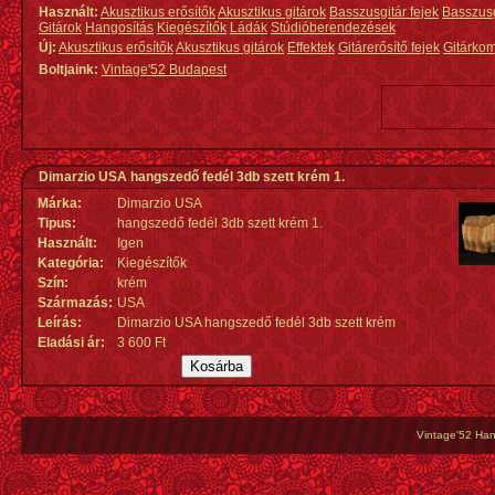
Használt:
Akusztikus erősítők
Akusztikus gitárok
Basszusgitár fejek
Basszus
Gitárok
Hangosítás
Kiegészítők
Ládák
Stúdióberendezések
Új:
Akusztikus erősítők
Akusztikus gitárok
Effektek
Gitárerősítő fejek
Gitárko
Boltjaink:
Vintage'52 Budapest
Dimarzio USA hangszedő fedél 3db szett krém 1.
Márka:
Dimarzio USA
Tipus:
hangszedő fedél 3db szett krém 1.
Használt:
Igen
Kategória:
Kiegészítők
Szín:
krém
Származás
:
USA
Leírás:
Dimarzio USA hangszedő fedél 3db szett krém
Eladási ár:
3 600 Ft
Vintage'52 Hang