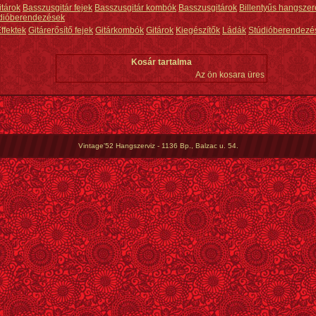
itárok
Basszusgitár fejek
Basszusgitár kombók
Basszusgitárok
Billentyűs hangszer
dióberendezések
ffektek
Gitárerősítő fejek
Gitárkombók
Gitárok
Kiegészítők
Ládák
Stúdióberendezé
Kosár tartalma
Az ön kosara üres
Vintage'52 Hangszerviz - 1136 Bp., Balzac u. 54.