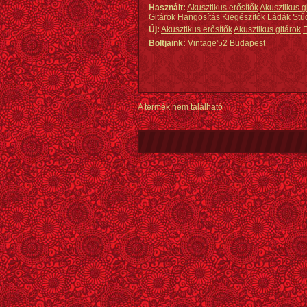
Használt:
Akusztikus erősítők
Akusztikus g
Gitárok
Hangosítás
Kiegészítők
Ládák
Stú
Új:
Akusztikus erősítők
Akusztikus gitárok
E
Boltjaink:
Vintage'52 Budapest
A termék nem található