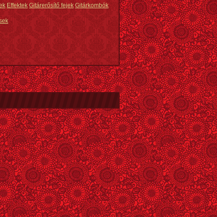
ek
Effektek
Gitárerősítő fejek
Gitárkombók
sek